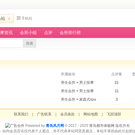
岛站
手机站
摩资讯
会所小组
点评
会所排行榜
搜索
所属板块
点评量
养生会所
>
男士按摩
31
养生会所
>
男士按摩
11
养生会所
>
家庭式spa
3
联系我们
|
广告联系
|
会员条款
|
网站地图
|
飞回顶部
Powered by
青岛风月网
© 2017 - 2025
青岛都市体验网
版权所有
：站内会员言论仅代表个人观点，并不代表本站同意其观点，本站不承担由此引起的