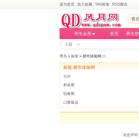
设为首页
|
加入收藏
|
TAG标签
|
RSS聚合
青
养生会所
首页
养生按
主题
青岛
»
标签
» 都市体验网
(3)
标签:都市体验网
名称
和欢阁
怡春阁
口蜜臻品
免责声明