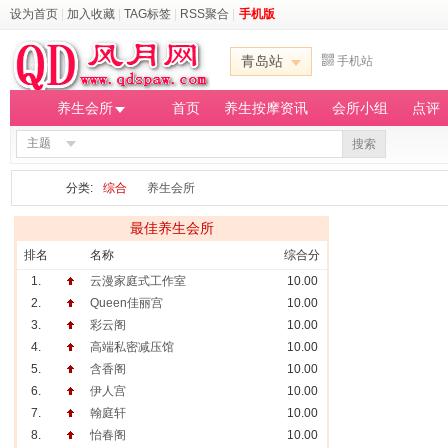
设为首页
|
加入收藏
|
TAG标签
|
RSS聚合
|
手机版
青岛站
手机站
养生会所
首页
养生按摩资讯
会所小组
点评
主题
搜索
分类:
综合
养生会所
最佳养生会所
排名
名称
综合分
1.
云漫家庭式工作室
10.00
2.
Queen佳丽宫
10.00
3.
彩云阁
10.00
4.
高端私密减压馆
10.00
5.
含香阁
10.00
6.
伊人宫
10.00
7.
翰庭轩
10.00
8.
怡春阁
10.00