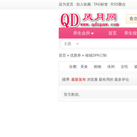
设为首页
|
加入收藏
|
TAG标签
|
RSS聚合
青
养生会所
首页
养生按
主题
首页
»
优惠券
»
倾城SPA订制
分类:
美食
购物
休闲
女性
排序:
最新发布
浏览量
最有用的
最多评论
暂无数据。