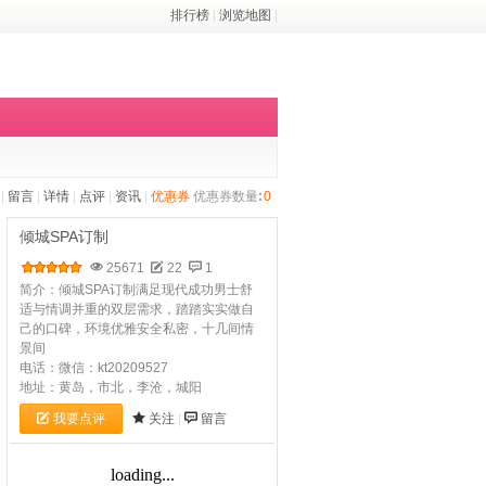
排行榜
|
浏览地图
|
|
留言
|
详情
|
点评
|
资讯
|
优惠券
优惠券数量
:
0
倾城SPA订制
25671
22
1
简介：倾城SPA订制满足现代成功男士舒
适与情调并重的双层需求，踏踏实实做自
己的口碑，环境优雅安全私密，十几间情
景间
电话：微信：kt20209527
地址：黄岛，市北，李沧，城阳​
我要点评
关注
|
留言