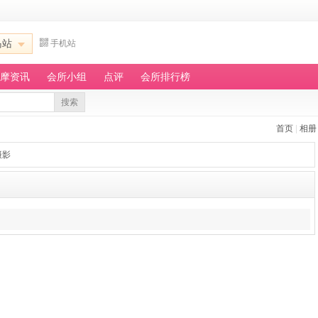
岛站
手机站
摩资讯
会所小组
点评
会所排行榜
搜索
首页
|
相册
摄影