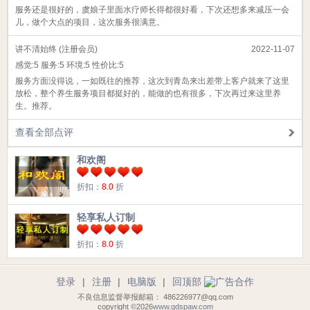
服务还是很好的，虞娘子里面水疗师长得都很好看，下次还想多来减压一会
儿，做个大点的项目，这次服务很满意。
讲不清始终 (注册会员)
2022-11-07
感觉:
5
服务:
5
环境:
5
性价比:
5
服务方面没得说，一如既往的推荐，这次到青岛来出差带上客户就来了这里
放松，整个养生服务项目都挺好的，能做的也有很多，下次再过来这里养
生。推荐。
查看全部点评
和欢阁
折扣：
8.0
折
轻享私人订制
折扣：
8.0
折
登录
|
注册
|
电脑版
|
回顶部
不良信息监督举报邮箱： 486226977@qq.com
copyright ©2026
www.qdspaw.com