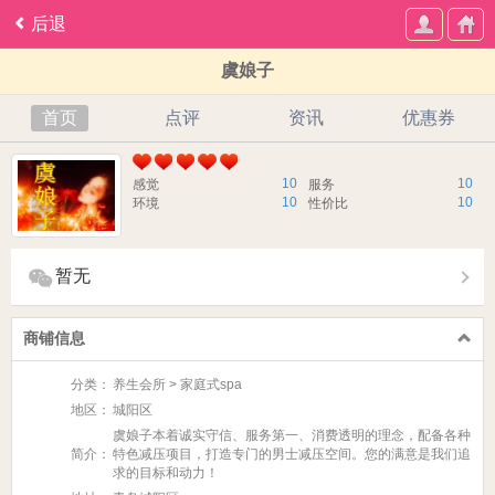
后退
虞娘子
首页
点评
资讯
优惠券
10
10
感觉
服务
10
10
环境
性价比
暂无
商铺信息
分类：
养生会所 > 家庭式spa
地区：
城阳区
虞娘子本着诚实守信、服务第一、消费透明的理念，配备各种
简介：
特色减压项目，打造专门的男士减压空间。您的满意是我们追
求的目标和动力！