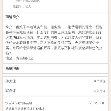
地址：
青岛城阳区
微信号：
暂无
商铺简介
简介：虞娘子本着诚实守信、服务第一、消费透明的理念，配备
各种特色减压项目，打造专门的男士减压空间。您的满意是我们
追求的目标和动力！
本店透明消费，为感谢友人们的支持，我们
依然秉承着服务不变，新人不断的良好宗旨，令您细细感受专
属，减压给您温馨舒适的环境，彻底放下忙碌和疲惫期待您的光
临！
地区：
青岛城阳区
商铺地图
加关注
0 个关注
写点评
4 条点评
快乐减压 (注册会员)
2022-11-09
感觉:
5
服务:
5
环境:
5
性价比:
5