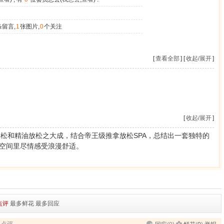
条留言,
1
张图片,
0
个关注
[
查看全部
] [
收起/展开
]
[
收起/展开
]
放松和精油放松之大成，结合帝王级推拿放松SPA，总结出一套独特的
的空间里尽情感受浪漫舒适。
点评
最多鲜花
最多回应