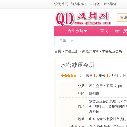
设为首页
|
加入收藏
|
TAG标签
|
RSS聚合
青
养生会所
首页
养生按
主题
首页
»
养生会所
»
家庭式spa
» 水密减压会所
水密减压会所
(1)
|
感觉:
10
服务:
10
环境:
8
性
分类：
养生会所
>
家庭式spa
地区：
胶州市
水密减压会所集现代SP
简介：
A，总结出一套独特的青
漫舒适。
地址：
山东省青岛市胶州市澳门
会员参与：
有
0
位会员去过(
我去过
,