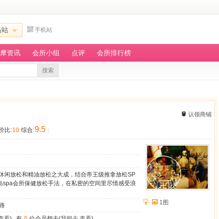
岛站
手机站
摩资讯
会所小组
点评
会所排行榜
搜索
认领商铺
9.5
价比:
10
综合:
|
A休闲放松和精油放松之大成，结合帝王级推拿放松SP
岛spa会所保健放松手法，在私密的空间里尽情感受浪
1图
路
查看
) , 有
0
位会员想去(
我想去
,
查看
) .