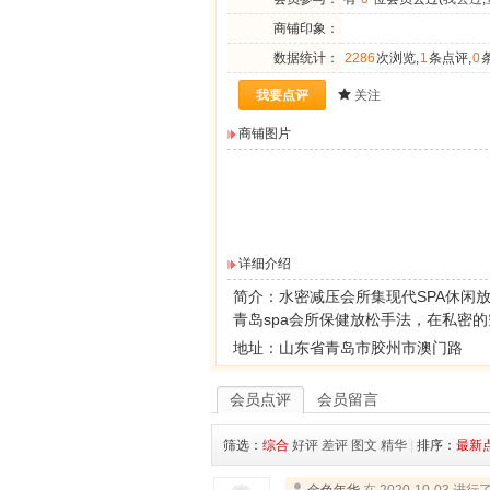
商铺印象：
数据统计：
2286
次浏览,
1
条点评,
0
我要点评
关注
商铺图片
详细介绍
简介：
水密减压会所
集现代SPA休闲
青岛spa会所保健放松手法，在私密
地址：
山东省青岛市胶州市澳门路
会员点评
会员留言
筛选：
综合
好评
差评
图文
精华
|
排序：
最新