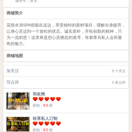
微信号：
暂无
商铺简介
花指水涧SPA馆能在这边，享受独特的新鲜项目，缓解全身疲劳，
让身心灵达到一个放松的状态。诚实质朴，开拓创新的精神，只
为一流的您！这里将是您心灵栖息的港湾，有着青岛私人会所最
终的魅力。
商铺地图
加关注
0 个关注
写点评
0 条点评
和欢阁
折扣：
8.0
折
轻享私人订制
折扣：
8.0
折