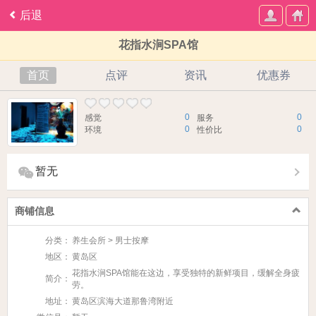
后退
花指水涧SPA馆
首页
点评
资讯
优惠券
0
0
感觉
服务
0
0
环境
性价比
暂无
商铺信息
分类：
养生会所 > 男士按摩
地区：
黄岛区
花指水涧SPA馆能在这边，享受独特的新鲜项目，缓解全身疲
简介：
劳。
地址：
黄岛区滨海大道那鲁湾附近