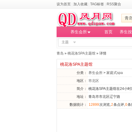
设为首页
|
加入收藏
|
TAG标签
|
RSS聚合
青
养生会所
首页
养生按
主题
青岛
»
桃花洛SPA主题馆
» 详情
桃花洛SPA主题馆
分类：
养生会所
>
家庭式spa
地区：
市北区
简介：
桃花洛SPA主题馆在24小
地址：
青岛市市北区辽宁路
数据统计：
12899
次浏览,
2
条点评,
0
条