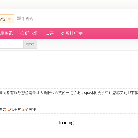
岛站
手机站
摩资讯
会所小组
点评
会所排行榜
搜索
时期间都有服务想必是最让人折服和欣赏的一点了吧，spa休闲会所中让您感受到都市
留言,
1
张图片,
2
个关注