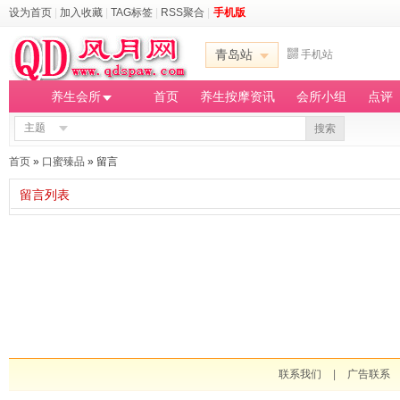
设为首页
|
加入收藏
|
TAG标签
|
RSS聚合
|
手机版
青岛站
手机站
养生会所
首页
养生按摩资讯
会所小组
点评
主题
搜索
首页
»
口蜜臻品
» 留言
留言列表
联系我们
|
广告联系