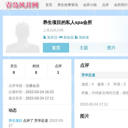
首页
养生按摩资讯
会所小组
点评
会所排行
养生项目的私人spa会所
上青岛风月网
加关注
发短信
加好友
主题
图片
首页
点评
关注
粉丝
点评
0
0
1
芳华足道
感觉：4
服务：5
环境：3
点评等级：
注册会员
注册时间：
2022-03-24 16:23
舒服，中间多次询问力度，很
最后登录：
2022-03-24 17:11
2022-03-24 17:11
动态
图片
养生项目
点评了 芳华足道
2022-03-
27