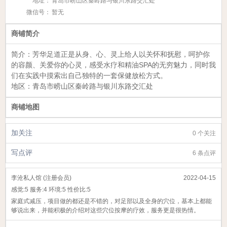
地址：
青岛市崂山区秦岭路与银川东路交汇处
微信号：
暂无
商铺简介
简介：
芳华足道
正是从身、心、灵上给人以关怀和抚慰，呵护你
的容颜、关爱你的心灵，感受水疗和精油SPA的无穷魅力，同时我
们在实践中摸索出自己独特的一套保健放松方式。
地区：青岛市
崂山区秦岭路与银川东路交汇处
商铺地图
加关注
0 个关注
写点评
6 条点评
李沧私人馆 (注册会员)
2022-04-15
感觉:
5
服务:
4
环境:
5
性价比:
5
家庭式减压，项目做的都还是不错的，对足部以及全身的穴位，基本上都能
够说出来，并能积极的介绍对这些穴位按摩的疗效，服务更是很热情。