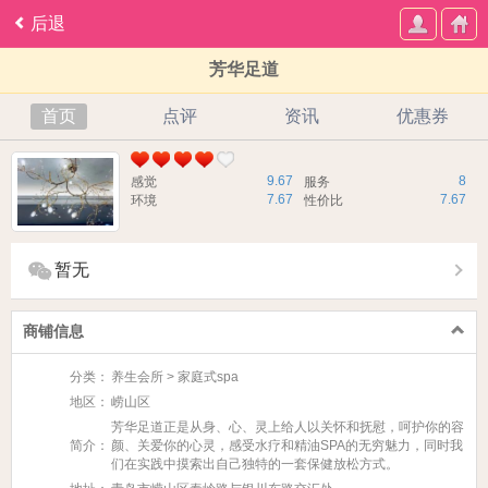
后退
芳华足道
首页
点评
资讯
优惠券
9.67
8
感觉
服务
7.67
7.67
环境
性价比
暂无
商铺信息
分类：
养生会所 > 家庭式spa
地区：
崂山区
芳华足道正是从身、心、灵上给人以关怀和抚慰，呵护你的容
简介：
颜、关爱你的心灵，感受水疗和精油SPA的无穷魅力，同时我
们在实践中摸索出自己独特的一套保健放松方式。