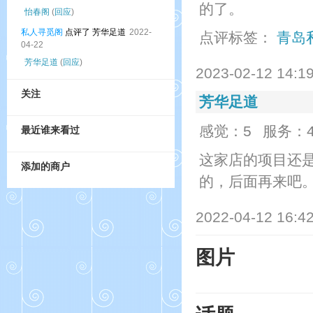
的了。
怡春阁
(
回应
)
私人寻觅阁
点评了 芳华足道
2022-
点评标签：
青岛
04-22
芳华足道
(
回应
)
2023-02-12 14:1
关注
芳华足道
感觉：5
服务：
最近谁来看过
这家店的项目还
添加的商户
的，后面再来吧
2022-04-12 16:4
图片