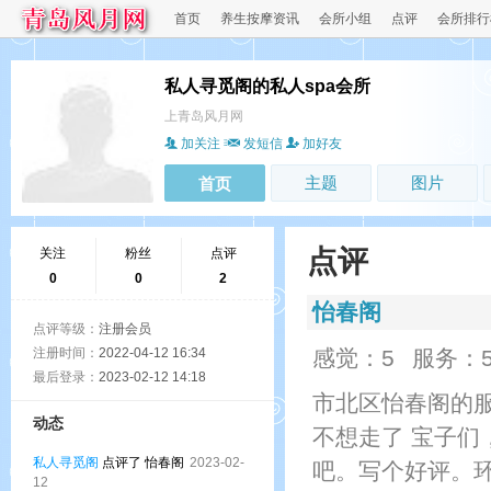
首页
养生按摩资讯
会所小组
点评
会所排行
私人寻觅阁的私人spa会所
上青岛风月网
加关注
发短信
加好友
主题
图片
首页
点评
关注
粉丝
点评
0
0
2
怡春阁
点评等级：
注册会员
注册时间：
2022-04-12 16:34
感觉：5
服务：
最后登录：
2023-02-12 14:18
市北区怡春阁的服
动态
不想走了 宝子们
私人寻觅阁
点评了 怡春阁
2023-02-
吧。写个好评。
12