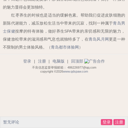
的魅力显得会更加独特。
红枣养生的时候也是适当的缓解色素。帮助我们促进皮肤细胞的
新陈代谢能力，减压放松生活当中带来的沉寂，找到一种属于
青岛男
士保健
按摩的特有体验，做好养生
SPA
带来的亲切感和无限的魅力，
保健放松带来的滋润感和气息也就独特多了，在
青岛风月网
更是一种
不限制的男士体验风格。（
青岛都市体验网
）
登录
|
注册
|
电脑版
|
回顶部
不良信息监督举报邮箱： 486226977@qq.com
copyright ©2026
www.qdspaw.com
暂无评论
登录
注册